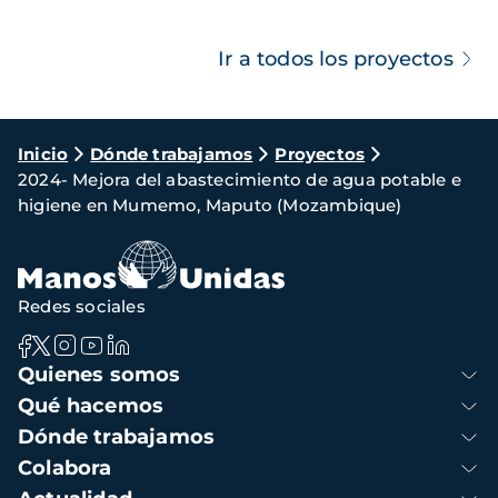
Ir a todos los proyectos
Ruta
Inicio
Dónde trabajamos
Proyectos
2024- Mejora del abastecimiento de agua potable e
de
higiene en Mumemo, Maputo (Mozambique)
navegación
Redes sociales
Navegación
Quienes somos
principal
Qué hacemos
Dónde trabajamos
Colabora