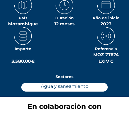
País
Duración
Año de inicio
Mozambique
12 meses
2023
Importe
Referencia
MOZ 77674
3.580.00€
LXIV C
Sectores
Agua y saneamiento
En colaboración con