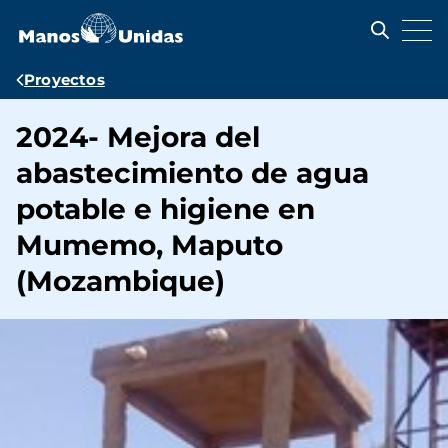
Pasar
al
contenido
principal
Ruta
Proyectos
de
2024- Mejora del
navegación
abastecimiento de agua
potable e higiene en
Mumemo, Maputo
(Mozambique)