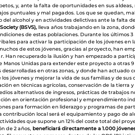
etos, y, ante la falta de oportunidades en sus aldeas
ajos puntuales y mal pagados. Los que se quedan, ma
del alcohol y en actividades delictivas ante la falta d
ociety (BSVS),
lleva años trabajando en la zona, dond
ondiciones de estas poblaciones. Durante los últimos 
ibales para activar la participación de los jóvenes en l
y muchos de estos jóvenes, gracias al proyecto, han 
 Han recuperado la ilusión y han empezado a participar
 de Manos Unidas para extender este proyecto a otras 
las desarrolladas en otras zonas, y donde han actuado
los jóvenes y mejorar la vida de sus familias y de su
ción en técnicas agrícolas, conservación de la tierra 
s alternativos de ingresos, prácticas de trabajos no 
ión en orientación profesional y emprendimiento indiv
siones para formación en liderazgo y programas de part
 contribución local será el equipamiento y pago de alq
 actividades que supone un 12% del coste total del pr
ón de 2 años,
beneficiará directamente a 1.000 jóvenes 