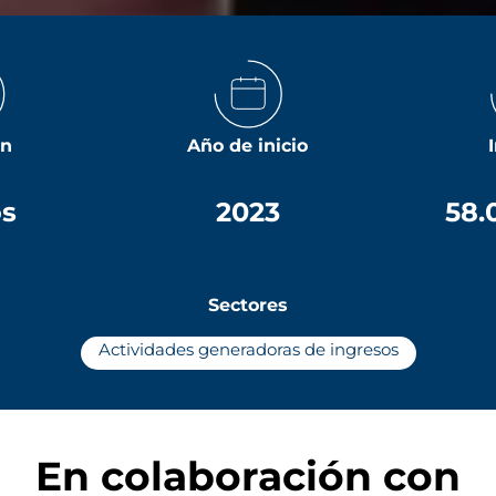
ón
Año de inicio
os
2023
58.
Sectores
Actividades generadoras de ingresos
En colaboración con