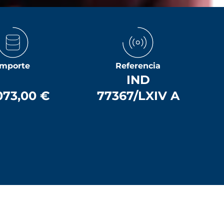
Importe
Referencia
IND
073,00 €
77367/LXIV A