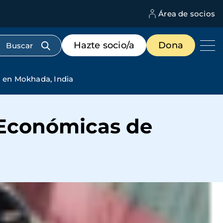
Área de socios
M
d
c
Menú
Hazte socio/a
Dona
d
de
us
destacados
cabecera
s en Mokhada, India
-Económicas de