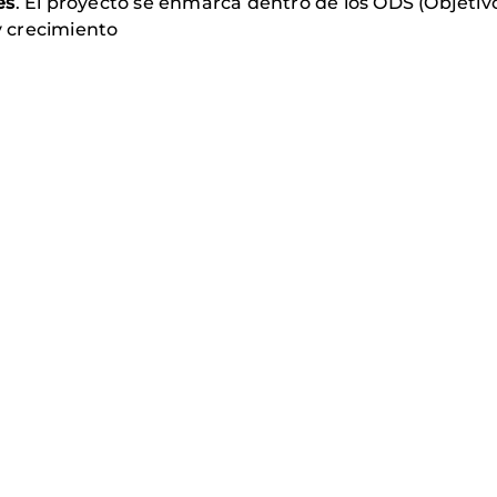
es
. El proyecto se enmarca dentro de los ODS (Objetivo 
y crecimiento