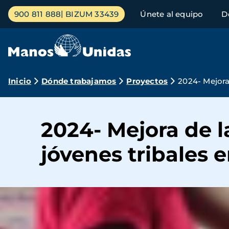
Pasar
Menú
900 811 888
BIZUM 33439
Únete al equipo
D
al
principal
contenido
principal
Ruta
Inicio
Dónde trabajamos
Proyectos
2024- Mejora
de
navegación
2024- Mejora de 
jóvenes tribales 