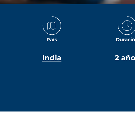
País
Duraci
India
2 añ