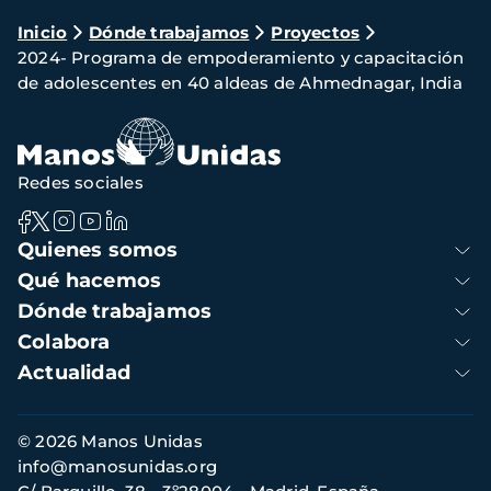
Ruta
Inicio
Dónde trabajamos
Proyectos
2024- Programa de empoderamiento y capacitación
de
de adolescentes en 40 aldeas de Ahmednagar, India
navegación
Redes sociales
Navegación
Quienes somos
principal
Qué hacemos
Dónde trabajamos
Colabora
Actualidad
Información
© 2026 Manos Unidas
de
info@manosunidas.org
contacto