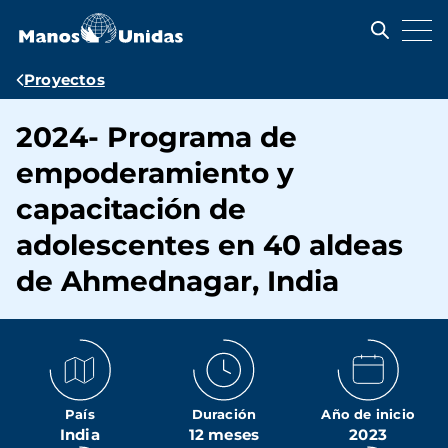
Pasar
al
contenido
principal
Ruta
Proyectos
de
2024- Programa de
navegación
empoderamiento y
capacitación de
adolescentes en 40 aldeas
de Ahmednagar, India
País
Duración
Año de inicio
India
12 meses
2023