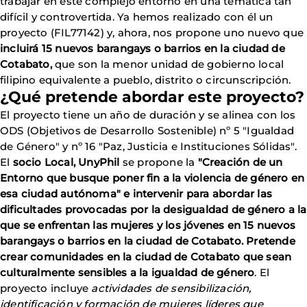
trabajar en este complejo entorno en una temática tan
difícil y controvertida. Ya hemos realizado con él un
proyecto (FIL77142) y, ahora, nos propone uno nuevo que
incluirá 15 nuevos barangays o barrios en la ciudad de
Cotabato,
que son la menor unidad de gobierno local
filipino equivalente a pueblo, distrito o circunscripción.
¿Qué pretende abordar este proyecto?
El proyecto tiene un año de duración y se alinea con los
ODS (Objetivos de Desarrollo Sostenible) nº 5 "Igualdad
de Género" y nº 16 "Paz, Justicia e Instituciones Sólidas".
El
socio Local, UnyPhil
se propone la
"Creación de un
Entorno que busque poner fin a la violencia de género en
esa ciudad autónoma" e intervenir para abordar las
dificultades provocadas por la desigualdad de género a la
que se enfrentan las mujeres y los jóvenes en 15 nuevos
barangays o barrios en la ciudad de Cotabato. Pretende
crear comunidades en la ciudad de Cotabato que sean
culturalmente sensibles a la igualdad de género
. El
proyecto incluye
actividades de sensibilización,
identificación y formación de mujeres líderes que