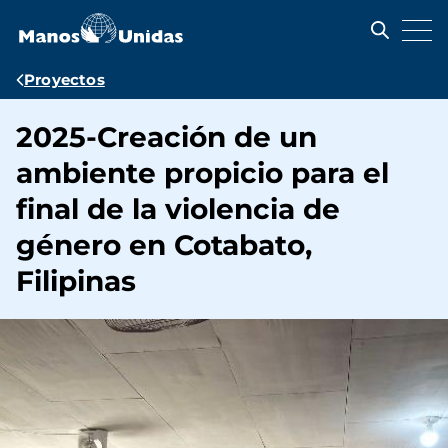
Pasar
al
contenido
principal
Ruta
Proyectos
de
2025-Creación de un
navegación
ambiente propicio para el
final de la violencia de
género en Cotabato,
Filipinas