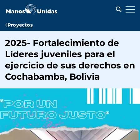
Pasar
al
contenido
principal
Ruta
Proyectos
de
2025- Fortalecimiento de
navegación
Líderes juveniles para el
ejercicio de sus derechos en
Cochabamba, Bolivia