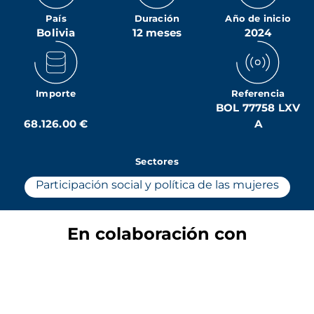
País
Duración
Año de inicio
Bolivia
12 meses
2024
Importe
Referencia
BOL 77758 LXV
68.126.00 €
A
Sectores
Participación social y política de las mujeres
En colaboración con