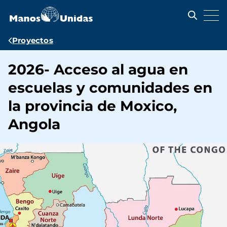
Pasar
al
contenido
principal
Ruta
Proyectos
de
2026- Acceso al agua en
navegación
escuelas y comunidades en
la provincia de Moxico,
Angola