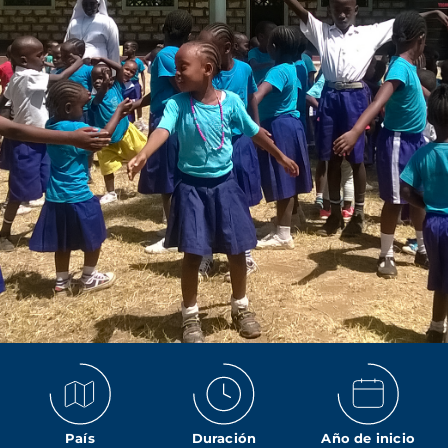
País
Duración
Año de inicio