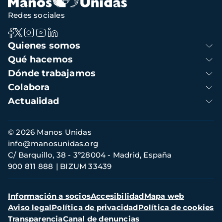
Redes sociales
Navegación
Quienes somos
principal
Qué hacemos
Dónde trabajamos
Colabora
Actualidad
Información
© 2026 Manos Unidas
de
info@manosunidas.org
contacto
C/ Barquillo, 38 - 3º28004 - Madrid, España
900 811 888
BIZUM 33439
Menú
Información a socios
Accesibilidad
Mapa web
secundario
Aviso legal
Política de privacidad
Política de cookies
Transparencia
Canal de denuncias