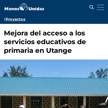
Pasar
al
contenido
principal
Ruta
Proyectos
de
Mejora del acceso a los
navegación
servicios educativos de
primaria en Utange