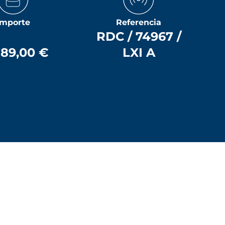
Importe
Referencia
RDC / 74967 /
789,00 €
LXI A