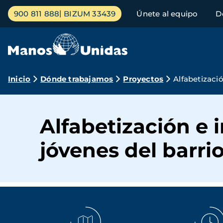
Pasar
Menú
900 811 888
BIZUM 33439
Únete al equipo
D
al
principal
contenido
principal
Ruta
Inicio
Dónde trabajamos
Proyectos
Alfabetizaci
de
navegación
Alfabetización e 
jóvenes del barr