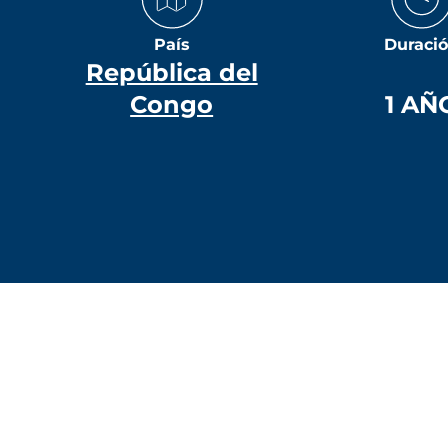
País
Duraci
República del
Congo
1 AÑ