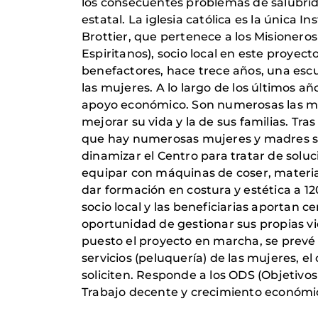
los consecuentes problemas de salubrida
estatal. La iglesia católica es la única I
Brottier, que pertenece a los Misioneros
Espiritanos), socio local en este proyect
benefactores, hace trece años, una escue
las mujeres. A lo largo de los últimos 
apoyo económico. Son numerosas las muj
mejorar su vida y la de sus familias. T
que hay numerosas mujeres y madres sol
dinamizar el Centro para tratar de soluc
equipar con máquinas de coser, material
dar formación en costura y estética a 12
socio local y las beneficiarias aportan 
oportunidad de gestionar sus propias v
puesto el proyecto en marcha, se prevé q
servicios (peluquería) de las mujeres, 
soliciten. Responde a los ODS (Objetivos 
Trabajo decente y crecimiento económic