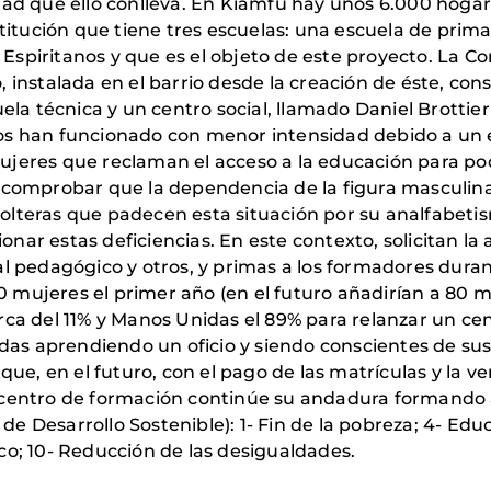
d que ello conlleva. En Kiamfu hay unos 6.000 hogare
nstitución que tiene tres escuelas: una escuela de primar
 Espiritanos y que es el objeto de este proyecto. La C
o, instalada en el barrio desde la creación de éste, co
la técnica y un centro social, llamado Daniel Brottier 
años han funcionado con menor intensidad debido a un 
eres que reclaman el acceso a la educación para pod
ras comprobar que la dependencia de la figura masculin
teras que padecen esta situación por su analfabetism
ionar estas deficiencias. En este contexto, solicitan l
 pedagógico y otros, y primas a los formadores durant
0 mujeres el primer año (en el futuro añadirían a 80 má
cerca del 11% y Manos Unidas el 89% para relanzar un ce
idas aprendiendo un oficio y siendo conscientes de su
ue, en el futuro, con el pago de las matrículas y la ve
el centro de formación continúe su andadura formando
de Desarrollo Sostenible): 1- Fin de la pobreza; 4- Edu
o; 10- Reducción de las desigualdades.