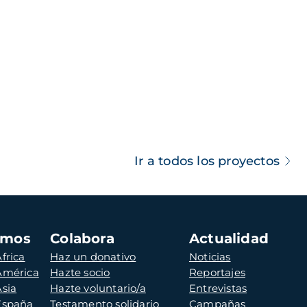
Ir a todos los proyectos
amos
Colabora
Actualidad
frica
Haz un donativo
Noticias
 América
Hazte socio
Reportajes
Asia
Hazte voluntario/a
Entrevistas
 España
Testamento solidario
Campañas