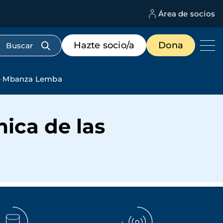
Área de socios
M
d
c
Menú
Hazte socio/a
Dona
d
de
us
destacados
cabecera
 de Mbanza Lemba
ica de las