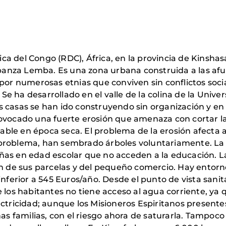
a del Congo (RDC), África, en la provincia de Kinshasa
nza Lemba. Es una zona urbana construida a las afuera
por numerosas etnias que conviven sin conflictos social
. Se ha desarrollado en el valle de la colina de la Unive
 casas se han ido construyendo sin organización y en 
ovocado una fuerte erosión que amenaza con cortar la ú
izable en época seca. El problema de la erosión afecta 
problema, han sembrado árboles voluntariamente. La 
ñas en edad escolar que no acceden a la educación. La
ón de sus parcelas y del pequeño comercio. Hay entorn
inferior a 545 Euros/año. Desde el punto de vista sanit
 los habitantes no tiene acceso al agua corriente, ya 
ctricidad; aunque los Misioneros Espiritanos presente
 familias, con el riesgo ahora de saturarla. Tampoco