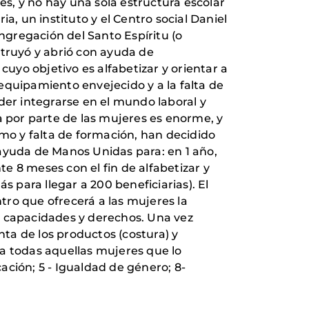
s, y no hay una sola estructura escolar
ia, un instituto y el Centro social Daniel
ongregación del Santo Espíritu (o
nstruyó y abrió con ayuda de
cuyo objetivo es alfabetizar y orientar a
equipamiento envejecido y a la falta de
er integrarse en el mundo laboral y
a por parte de las mujeres es enorme, y
o y falta de formación, han decidido
a ayuda de Manos Unidas para: en 1 año,
e 8 meses con el fin de alfabetizar y
s para llegar a 200 beneficiarias). El
ntro que ofrecerá a las mujeres la
s capacidades y derechos. Una vez
nta de los productos (costura) y
 a todas aquellas mujeres que lo
cación; 5 - Igualdad de género; 8-