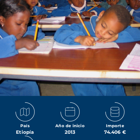
País
Año de inicio
Importe
Etiopía
2013
74.406 €