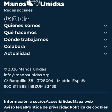
Redes sociales
Navegación
Quienes somos
principal
Qué hacemos
Dónde trabajamos
Colabora
Actualidad
Información
© 2026 Manos Unidas
de
info@manosunidas.org
contacto
C/ Barquillo, 38 - 3º28004 - Madrid, España
900 811 888
BIZUM 33439
Menú
Información a socios
Accesibilidad
Mapa web
secundario
Aviso legal
Política de privacidad
Política de cookies