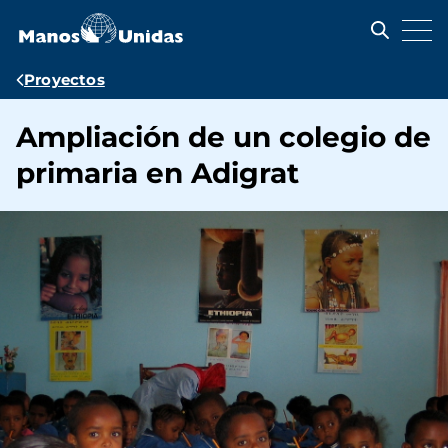
Pasar
al
contenido
principal
Ruta
Proyectos
de
Ampliación de un colegio de
navegación
primaria en Adigrat