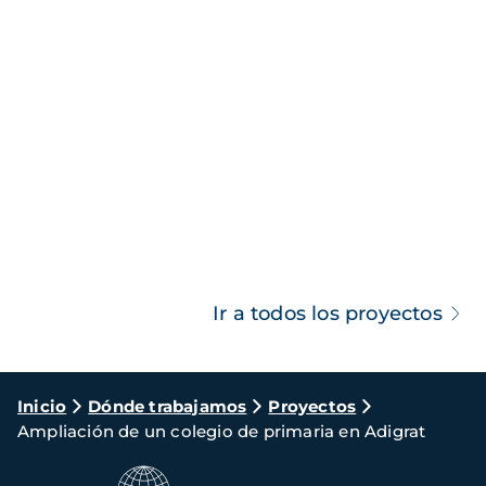
Ir a todos los proyectos
Ruta
Inicio
Dónde trabajamos
Proyectos
Ampliación de un colegio de primaria en Adigrat
de
navegación