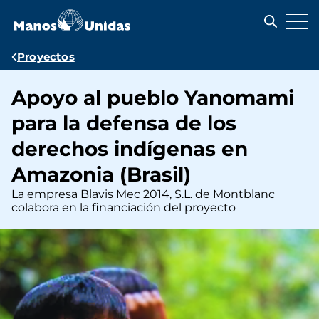
Pasar
al
contenido
principal
Ruta
Proyectos
de
Apoyo al pueblo Yanomami
navegación
para la defensa de los
derechos indígenas en
Amazonia (Brasil)
La empresa Blavis Mec 2014, S.L. de Montblanc
colabora en la financiación del proyecto