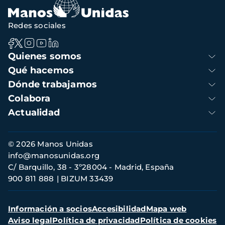
Redes sociales
Navegación
Quienes somos
principal
Qué hacemos
Dónde trabajamos
Colabora
Actualidad
Información
© 2026 Manos Unidas
de
info@manosunidas.org
contacto
C/ Barquillo, 38 - 3º28004 - Madrid, España
900 811 888
BIZUM 33439
Menú
Información a socios
Accesibilidad
Mapa web
secundario
Aviso legal
Política de privacidad
Política de cookies