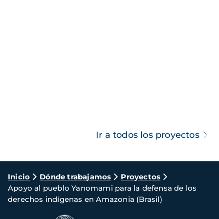
Ir a todos los proyectos
Ruta
Inicio
Dónde trabajamos
Proyectos
Apoyo al pueblo Yanomami para la defensa de los
de
derechos indígenas en Amazonia (Brasil)
navegación