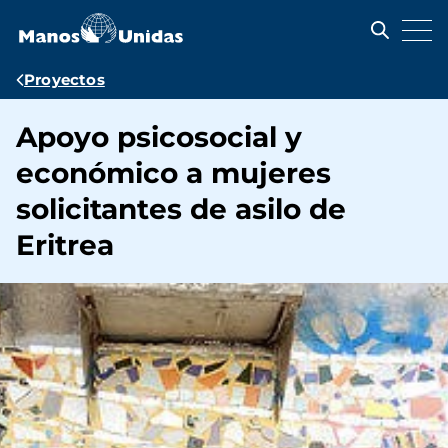
Pasar
al
contenido
principal
Ruta
Proyectos
de
Apoyo psicosocial y
navegación
económico a mujeres
solicitantes de asilo de
Eritrea