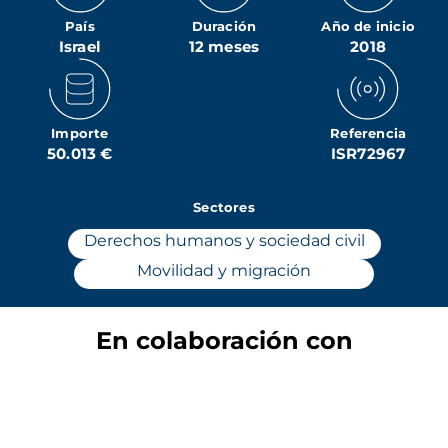
País
Duración
Año de inicio
Israel
12 meses
2018
Importe
Referencia
50.013 €
ISR72967
Sectores
Derechos humanos y sociedad civil
Movilidad y migración
En colaboración con