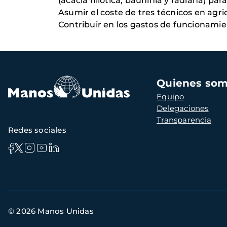
(acacia nilotica, bauhinia y radiana) par
Asumir el coste de tres técnicos en agri
Contribuir en los gastos de funcionamie
Navegación
Quienes so
principal
Equipo
Delegaciones
Transparencia
Redes sociales
Información
© 2026 Manos Unidas
de
contacto