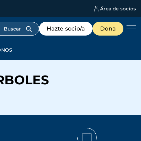
Área de socios
M
d
c
Menú
Hazte socio/a
Dona
d
de
us
destacados
cabecera
ONOS
ÁRBOLES