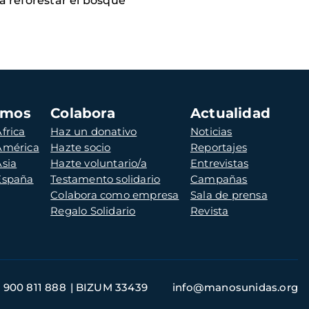
ra reforestar el bosque
amos
Colabora
Actualidad
frica
Haz un donativo
Noticias
 América
Hazte socio
Reportajes
Asia
Hazte voluntario/a
Entrevistas
 España
Testamento solidario
Campañas
Colabora como empresa
Sala de prensa
Regalo Solidario
Revista
900 811 888
BIZUM 33439
info@manosunidas.org