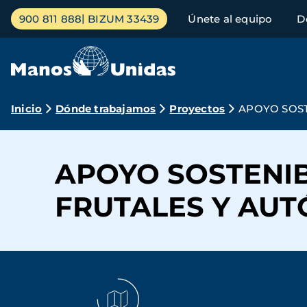
Pasar
Menú
900 811 888
BIZUM 33439
Únete al equipo
D
al
principal
contenido
principal
Ruta
Inicio
Dónde trabajamos
Proyectos
APOYO SOST
de
navegación
APOYO SOSTENIB
FRUTALES Y AU