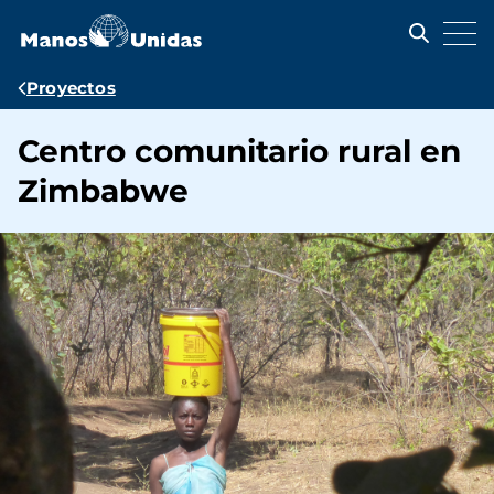
Pasar
al
contenido
principal
Ruta
Proyectos
de
Centro comunitario rural en
navegación
Zimbabwe