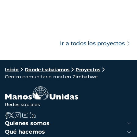
Ir a todos los proyectos
Ruta
Inicio
Dónde trabajamos
Proyectos
Centro comunitario rural en Zimbabwe
de
navegación
Redes sociales
Navegación
Quienes somos
principal
Qué hacemos