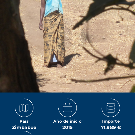
País
Año de inicio
Importe
Zimbabue
2015
71.989 €