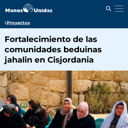
Pasar
al
contenido
principal
Ruta
Proyectos
de
Fortalecimiento de las
navegación
comunidades beduinas
jahalin en Cisjordania