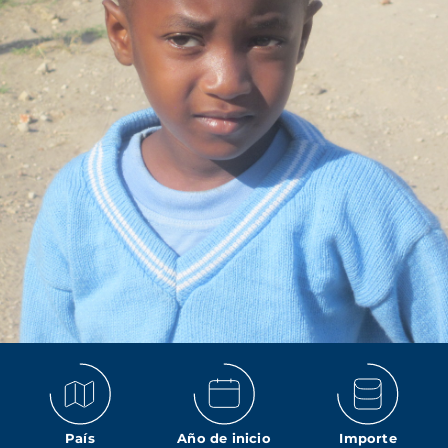
País
Año de inicio
Importe