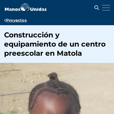
Pasar
al
contenido
principal
Ruta
Proyectos
de
Construcción y
navegación
equipamiento de un centro
preescolar en Matola