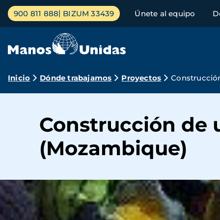
Pasar
Menú
900 811 888
BIZUM 33439
Únete al equipo
D
al
principal
contenido
principal
Ruta
Inicio
Dónde trabajamos
Proyectos
Construcció
de
navegación
Construcción de 
(Mozambique)