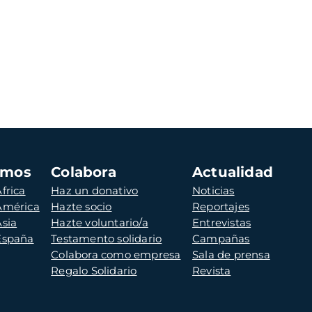
amos
Colabora
Actualidad
frica
Haz un donativo
Noticias
 América
Hazte socio
Reportajes
Asia
Hazte voluntario/a
Entrevistas
 España
Testamento solidario
Campañas
Colabora como empresa
Sala de prensa
Regalo Solidario
Revista