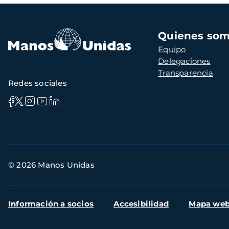
Navegación
Quienes so
principal
Equipo
Delegaciones
Transparencia
Redes sociales
Información
© 2026 Manos Unidas
de
contacto
Menú
Información a socios
Accesibilidad
Mapa we
secundario