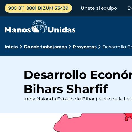
Pasar
Menú
900 811 888
BIZUM 33439
Únete al equipo
D
al
principal
contenido
principal
Ruta
Inicio
Dónde trabajamos
Proyectos
Desarrollo E
de
navegación
Desarrollo Econó
Bihars Sharfif
India Nalanda Estado de Bihar (norte de la Ind