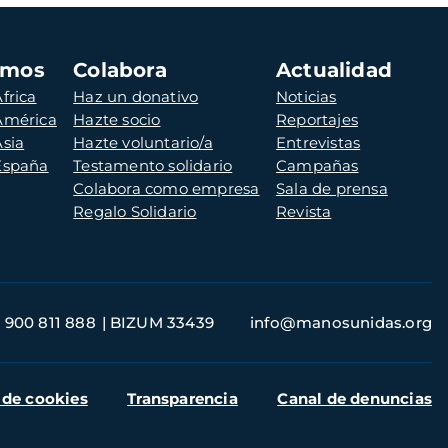
amos
Colabora
Actualidad
frica
Haz un donativo
Noticias
 América
Hazte socio
Reportajes
Asia
Hazte voluntario/a
Entrevistas
 España
Testamento solidario
Campañas
Colabora como empresa
Sala de prensa
Regalo Solidario
Revista
900 811 888
BIZUM 33439
info@manosunidas.org
 de cookies
Transparencia
Canal de denuncias