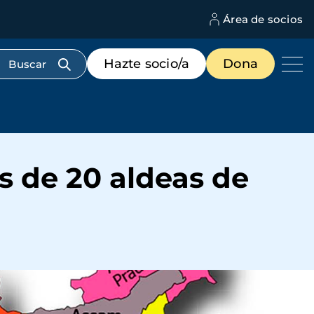
Área de socios
M
d
c
Menú
Hazte socio/a
Dona
d
de
us
destacados
cabecera
s de 20 aldeas de