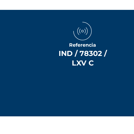
Referencia
IND / 78302 /
LXV C