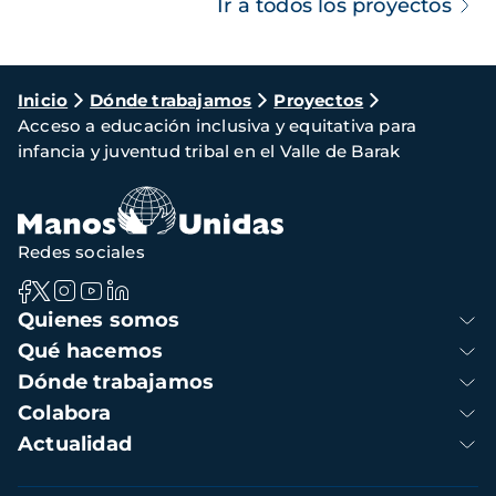
Ir a todos los proyectos
Ruta
Inicio
Dónde trabajamos
Proyectos
Acceso a educación inclusiva y equitativa para
de
infancia y juventud tribal en el Valle de Barak
navegación
Redes sociales
Navegación
Quienes somos
principal
Qué hacemos
Dónde trabajamos
Colabora
Actualidad