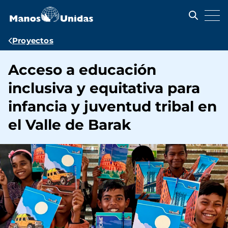
Pasar
al
contenido
principal
Ruta
Proyectos
de
Acceso a educación
navegación
inclusiva y equitativa para
infancia y juventud tribal en
el Valle de Barak