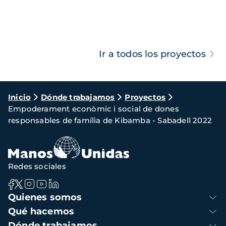
Ir a todos los proyectos
Ruta
Inicio
Dónde trabajamos
Proyectos
Empoderament econòmic i social de dones
de
responsables de família de Kibamba - Sabadell 2022
navegación
Redes sociales
Navegación
Quienes somos
principal
Qué hacemos
Dónde trabajamos