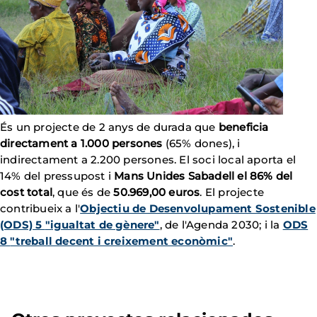
És un projecte de 2 anys de durada que
beneficia
directament a 1.000 persones
(65% dones), i
indirectament a 2.200 persones. El soci local aporta el
14% del pressupost i
Mans Unides Sabadell el 86% del
cost total
, que és de
50.969,00 euros
. El projecte
contribueix a l'
Objectiu de Desenvolupament Sostenible
(ODS) 5
"igualtat de gènere"
, de l'Agenda 2030; i la
ODS
8
"treball decent i creixement econòmic"
.