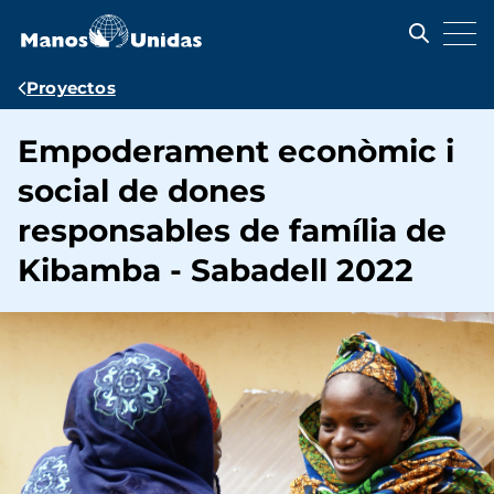
Pasar
al
contenido
principal
Ruta
Proyectos
de
Empoderament econòmic i
navegación
social de dones
responsables de família de
Kibamba - Sabadell 2022