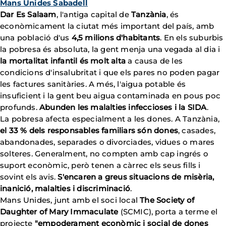
Mans Unides Sabadell
Dar Es Salaam
, l'antiga capital de
Tanzània
, és
econòmicament la ciutat més important del país, amb
una població d'us
4,5 milions d'habitants
. En els suburbis
la pobresa és absoluta, la gent menja una vegada al dia i
la mortalitat infantil és molt alta
a causa de les
condicions d'insalubritat i que els pares no poden pagar
les factures sanitàries. A més, l'aigua potable és
insuficient i la gent beu aigua contaminada en pous poc
profunds.
Abunden les malalties infeccioses i la SIDA
.
La pobresa afecta especialment a les dones. A Tanzània,
el 33 % dels responsables familiars són dones
, casades,
abandonades, separades o divorciades, vidues o mares
solteres. Generalment, no compten amb cap ingrés o
suport econòmic, però tenen a càrrec els seus fills i
sovint els avis.
S'encaren a greus situacions de misèria,
inanició, malalties i discriminació
.
Mans Unides, junt amb el soci local
The Society of
Daughter of Mary Immaculate
(SCMIC), porta a terme el
projecte
"empoderament econòmic i social de dones