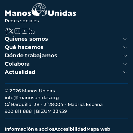
Redes sociales
Navegación
Quienes somos
principal
Qué hacemos
Dónde trabajamos
Colabora
Actualidad
Información
© 2026 Manos Unidas
de
info@manosunidas.org
contacto
C/ Barquillo, 38 - 3º28004 - Madrid, España
900 811 888
BIZUM 33439
Menú
Información a socios
Accesibilidad
Mapa web