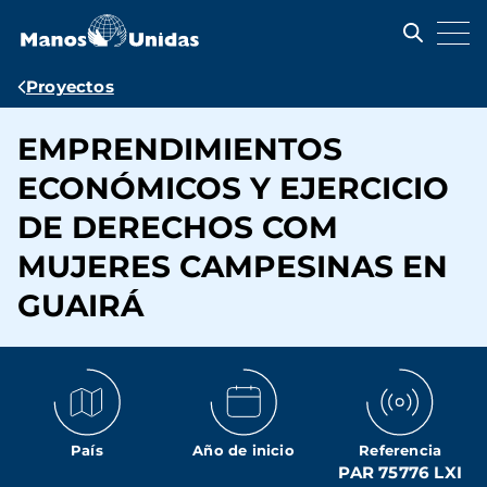
Pasar
al
contenido
principal
Ruta
Proyectos
de
EMPRENDIMIENTOS
navegación
ECONÓMICOS Y EJERCICIO
DE DERECHOS COM
MUJERES CAMPESINAS EN
GUAIRÁ
País
Año de inicio
Referencia
PAR 75776 LXI