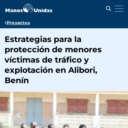
Pasar
al
contenido
principal
Ruta
Proyectos
de
Estrategias para la
navegación
protección de menores
víctimas de tráfico y
explotación en Alibori,
Benín