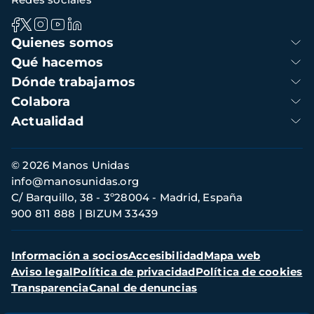
Navegación
Quienes somos
principal
Qué hacemos
Dónde trabajamos
Colabora
Actualidad
Información
© 2026 Manos Unidas
de
info@manosunidas.org
contacto
C/ Barquillo, 38 - 3º28004 - Madrid, España
900 811 888
BIZUM 33439
Menú
Información a socios
Accesibilidad
Mapa web
secundario
Aviso legal
Política de privacidad
Política de cookies
Transparencia
Canal de denuncias