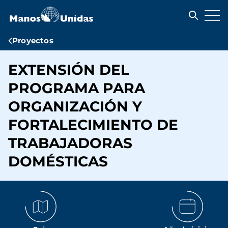
Pasar
al
contenido
principal
Ruta
Proyectos
de
EXTENSIÓN DEL
navegación
PROGRAMA PARA
ORGANIZACIÓN Y
FORTALECIMIENTO DE
TRABAJADORAS
DOMÉSTICAS