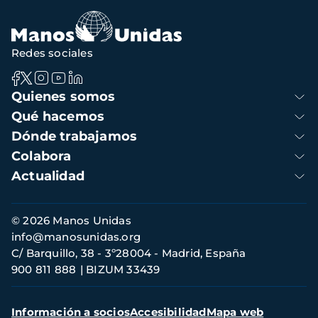
Redes sociales
Navegación
Quienes somos
principal
Qué hacemos
Dónde trabajamos
Colabora
Actualidad
Información
© 2026 Manos Unidas
de
info@manosunidas.org
contacto
C/ Barquillo, 38 - 3º28004 - Madrid, España
900 811 888
BIZUM 33439
Menú
Información a socios
Accesibilidad
Mapa web