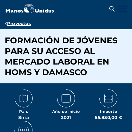
Pasar
al
contenido
principal
Ruta
Proyectos
de
FORMACIÓN DE JÓVENES
navegación
PARA SU ACCESO AL
MERCADO LABORAL EN
HOMS Y DAMASCO
País
Año de inicio
Importe
Siria
2021
55.830,00 €