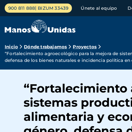
Pasar
Menú
900 811 888
BIZUM 33439
Únete al equipo
D
al
principal
contenido
principal
Ruta
Inicio
Dónde trabajamos
Proyectos
“Fortalecimiento agroecológico para la mejora de sist
de
defensa de los bienes naturales e incidencia política en e
navegación
“Fortalecimiento 
sistemas product
alimentaria y eco
género, defensa d