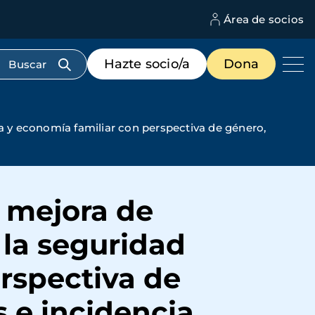
Área de socios
M
d
c
Menú
Hazte socio/a
Dona
d
de
us
destacados
cabecera
a y economía familiar con perspectiva de género,
a mejora de
la seguridad
rspectiva de
s e incidencia