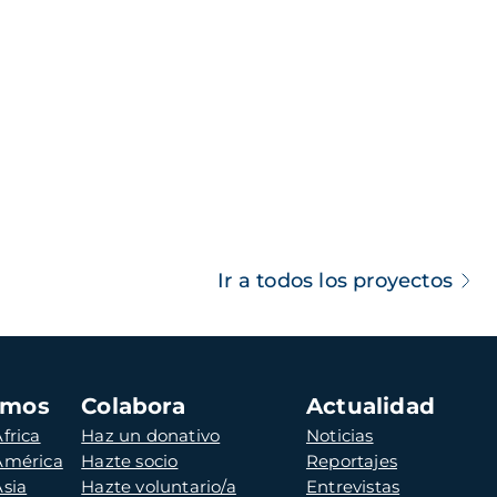
Ir a todos los proyectos
amos
Colabora
Actualidad
frica
Haz un donativo
Noticias
 América
Hazte socio
Reportajes
Asia
Hazte voluntario/a
Entrevistas