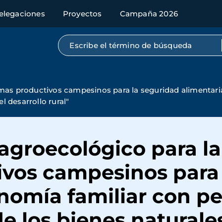
elegaciones
Proyectos
Campaña 2026
Búsqueda por texto completo
emas productivos campesinos para la seguridad alimentari
l desarrollo rural"
agroecológico para l
ivos campesinos para 
nomía familiar con pe
e los bienes naturale