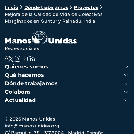
Ruta
Inicio
Dónde trabajamos
Proyectos
Mejora de la Calidad de Vida de Colectivos
de
Marginados en Guntur y Palnadu. India
navegación
Redes sociales
Navegación
Quienes somos
principal
Qué hacemos
Dónde trabajamos
Colabora
Actualidad
Información
© 2026 Manos Unidas
de
info@manosunidas.org
contacto
C/ Barquillo, 38 - 3º28004 - Madrid, España