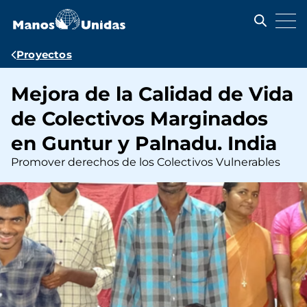
Pasar
al
contenido
principal
Ruta
Proyectos
de
Mejora de la Calidad de Vida
navegación
de Colectivos Marginados
en Guntur y Palnadu. India
Promover derechos de los Colectivos Vulnerables