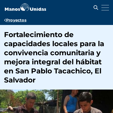
Pasar
al
contenido
principal
Ruta
Proyectos
de
Fortalecimiento de
navegación
capacidades locales para la
convivencia comunitaria y
mejora integral del hábitat
en San Pablo Tacachico, El
Salvador