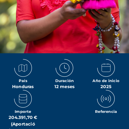
País
Duración
Año de inicio
Honduras
12 meses
2025
Importe
Referencia
204.391,70 €
(Aportació