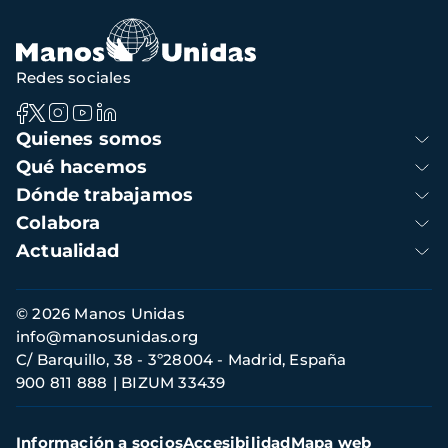
Redes sociales
Navegación
Quienes somos
principal
Qué hacemos
Dónde trabajamos
Colabora
Actualidad
Información
© 2026 Manos Unidas
de
info@manosunidas.org
contacto
C/ Barquillo, 38 - 3º28004 - Madrid, España
900 811 888
BIZUM 33439
Menú
Información a socios
Accesibilidad
Mapa web