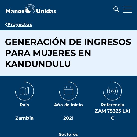
Pasar
al
contenido
principal
Ruta
Proyectos
de
GENERACIÓN DE INGRESOS
navegación
PARA MUJERES EN
KANDUNDULU
País
Año de inicio
Referencia
ZAM 75325 LXI
Zambia
2021
C
Sectores