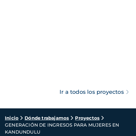
Ir a todos los proyectos
Ruta
Inicio
Dónde trabajamos
Proyectos
GENERACIÓN DE INGRESOS PARA MUJERES EN
de
KANDUNDULU
navegación