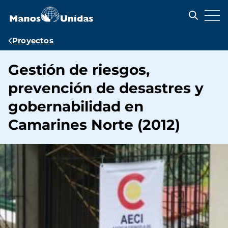
Pasar
al
contenido
principal
Ruta
Proyectos
de
Gestión de riesgos,
navegación
prevención de desastres y
gobernabilidad en
Camarines Norte (2012)