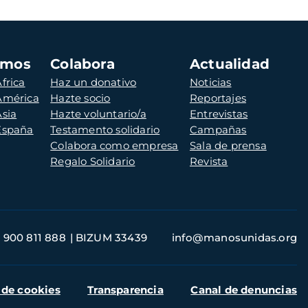
amos
Colabora
Actualidad
frica
Haz un donativo
Noticias
 América
Hazte socio
Reportajes
Asia
Hazte voluntario/a
Entrevistas
 España
Testamento solidario
Campañas
Colabora como empresa
Sala de prensa
Regalo Solidario
Revista
900 811 888
BIZUM 33439
info@manosunidas.org
 de cookies
Transparencia
Canal de denuncias