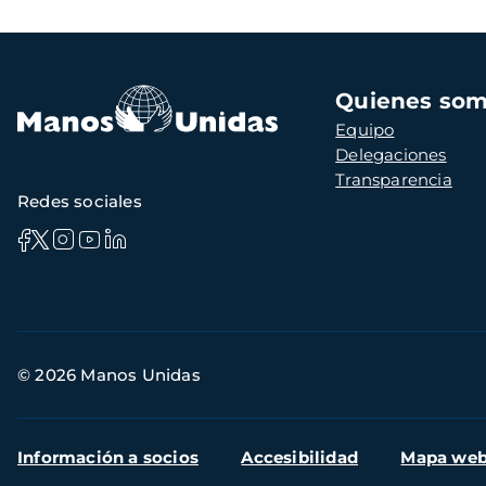
Navegación
Quienes so
principal
Equipo
Delegaciones
Transparencia
Redes sociales
Información
© 2026 Manos Unidas
de
contacto
Menú
Información a socios
Accesibilidad
Mapa we
secundario