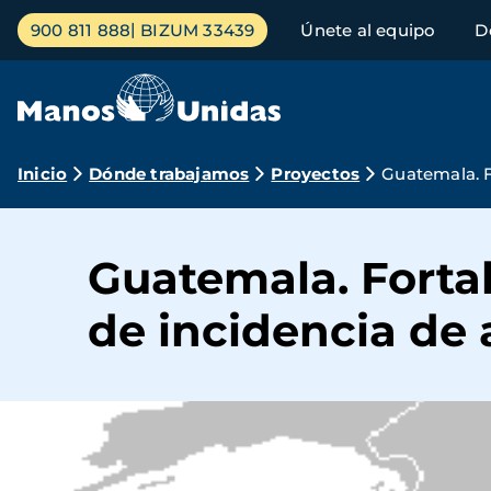
Pasar
Menú
900 811 888
BIZUM 33439
Únete al equipo
D
al
principal
contenido
principal
Ruta
Inicio
Dónde trabajamos
Proyectos
Guatemala. F
de
navegación
Guatemala. Forta
de incidencia de