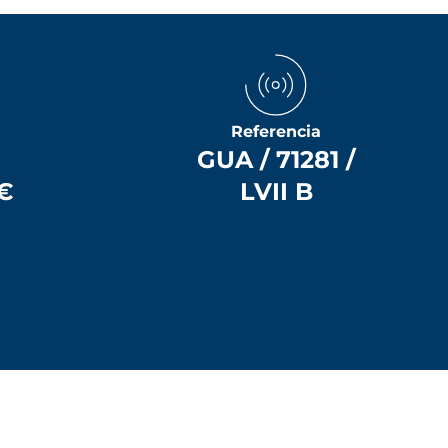
Referencia
GUA / 71281 /
 €
LVII B