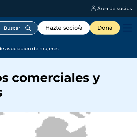
Área de socios
M
d
c
Menú
Hazte socio/a
Dona
d
de
us
destacados
cabecera
de asociación de mujeres
s comerciales y
s