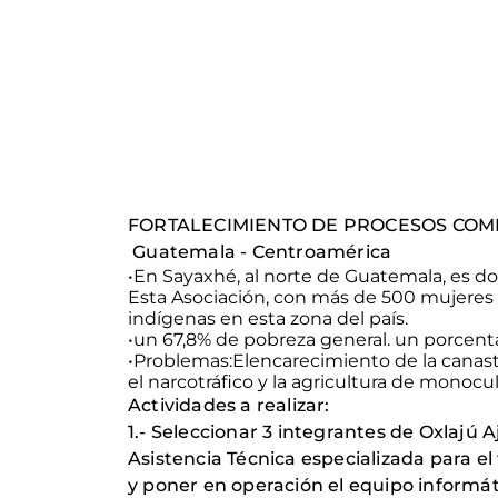
FORTALECIMIENTO
DE PROCESOS COME
Guatemala
- Centroamérica
•
En
Sayaxhé
,
al
norte de Guatemala, es don
Esta Asociación, con más de 500 mujeres 
indígenas en esta zona del país.
•
un
67,8% de pobreza general. un porcenta
•
Problemas:El
encarecimiento de la canast
el narcotráfico y la agricultura de monocu
Actividades a realizar:
1.- Seleccionar 3 integrantes de
Oxlajú
Aj
Asistencia Técnica especializada para el 
y poner en operación el equipo informáti