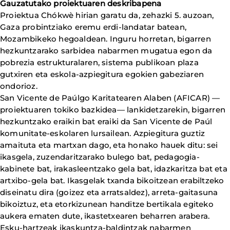
Gauzatutako proiektuaren deskribapena
Proiektua Chókwè hirian garatu da, zehazki 5. auzoan,
Gaza probintziako eremu erdi-landatar batean,
Mozambikeko hegoaldean. Inguru horretan, bigarren
hezkuntzarako sarbidea nabarmen mugatua egon da
pobrezia estrukturalaren, sistema publikoan plaza
gutxiren eta eskola-azpiegitura egokien gabeziaren
ondorioz.
San Vicente de Paúlgo Karitatearen Alaben (AFICAR) —
proiektuaren tokiko bazkidea— lankidetzarekin, bigarren
hezkuntzako eraikin bat eraiki da San Vicente de Paúl
komunitate-eskolaren lursailean. Azpiegitura guztiz
amaituta eta martxan dago, eta honako hauek ditu: sei
ikasgela, zuzendaritzarako bulego bat, pedagogia-
kabinete bat, irakasleentzako gela bat, idazkaritza bat eta
artxibo-gela bat. Ikasgelak txanda bikoitzean erabiltzeko
diseinatu dira (goizez eta arratsaldez), arreta-gaitasuna
bikoiztuz, eta etorkizunean handitze bertikala egiteko
aukera ematen dute, ikastetxearen beharren arabera.
Esku-hartzeak ikaskuntza-baldintzak nabarmen