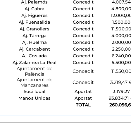
Aj. Palamós
Concedit
4.007,54
Aj. Cabra
Concedit
4.800,0
Aj. Figueres
Concedit
12.000,0
Aj. Fuensalida
Concedit
1.500,00
Aj. Granollers
Concedit
11.500,0
Aj. Tàrrega
Concedit
4.000,0
Aj. Huelma
Concedit
2.000,0
Aj. Carcaixent
Concedit
2.250,00
Aj. Coslada
Concedit
6.240,00
Aj. Zalamea La Real
Concedit
5.500,00
Ajuntament de
Concedit
11.550,0
Palència
Ajuntament de
Concedit
3.219,47 
Manzanares
Soci local
Aportat
3.179,27
Manos Unidas
Aportat
93.834,71
TOTAL
260.056,6