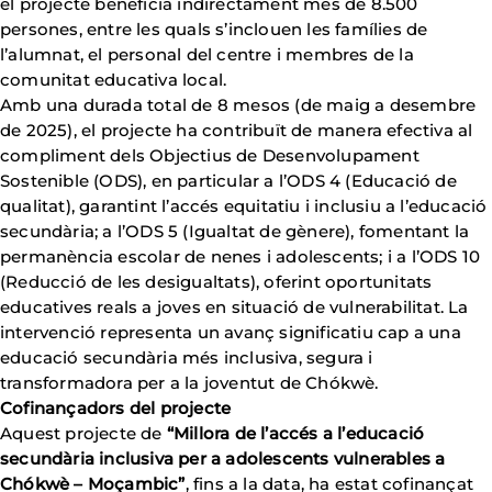
el projecte beneficia indirectament més de 8.500
persones, entre les quals s’inclouen les famílies de
l’alumnat, el personal del centre i membres de la
comunitat educativa local.
Amb una durada total de 8 mesos (de maig a desembre
de 2025), el projecte ha contribuït de manera efectiva al
compliment dels Objectius de Desenvolupament
Sostenible (ODS), en particular a l’ODS 4 (Educació de
qualitat), garantint l’accés equitatiu i inclusiu a l’educació
secundària; a l’ODS 5 (Igualtat de gènere), fomentant la
permanència escolar de nenes i adolescents; i a l’ODS 10
(Reducció de les desigualtats), oferint oportunitats
educatives reals a joves en situació de vulnerabilitat. La
intervenció representa un avanç significatiu cap a una
educació secundària més inclusiva, segura i
transformadora per a la joventut de Chókwè.
Cofinançadors del projecte
Aquest projecte de
“Millora de l’accés a l’educació
secundària inclusiva per a adolescents vulnerables a
Chókwè – Moçambic”
, fins a la data, ha estat cofinançat