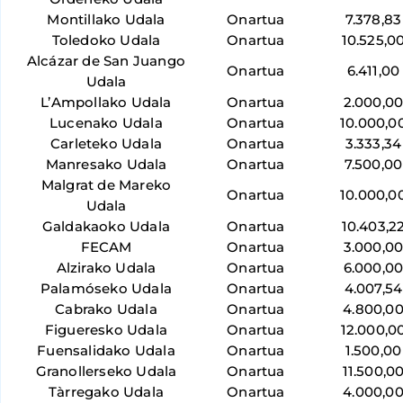
Montillako Udala
Onartua
7.378,83
Toledoko Udala
Onartua
10.525,0
Alcázar de San Juango
Onartua
6.411,00
Udala
L’Ampollako Udala
Onartua
2.000,0
Lucenako Udala
Onartua
10.000,0
Carleteko Udala
Onartua
3.333,34
Manresako Udala
Onartua
7.500,00
Malgrat de Mareko
Onartua
10.000,0
Udala
Galdakaoko Udala
Onartua
10.403,2
FECAM
Onartua
3.000,0
Alzirako Udala
Onartua
6.000,0
Palamóseko Udala
Onartua
4.007,54
Cabrako Udala
Onartua
4.800,0
Figueresko Udala
Onartua
12.000,0
Fuensalidako Udala
Onartua
1.500,00
Granollerseko Udala
Onartua
11.500,0
Tàrregako Udala
Onartua
4.000,0