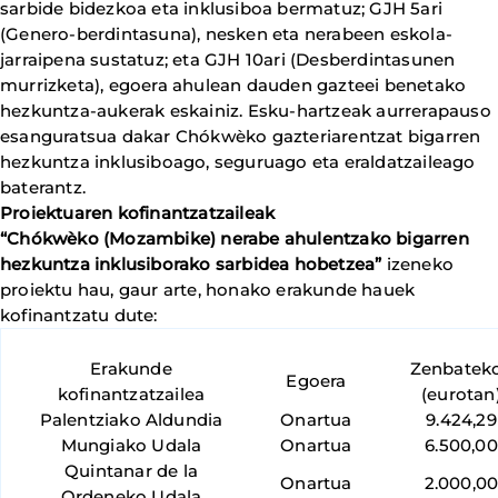
sarbide bidezkoa eta inklusiboa bermatuz; GJH 5ari
(Genero-berdintasuna), nesken eta nerabeen eskola-
jarraipena sustatuz; eta GJH 10ari (Desberdintasunen
murrizketa), egoera ahulean dauden gazteei benetako
hezkuntza-aukerak eskainiz. Esku-hartzeak aurrerapauso
esanguratsua dakar Chókwèko gazteriarentzat bigarren
hezkuntza inklusiboago, seguruago eta eraldatzaileago
baterantz.
Proiektuaren kofinantzatzaileak
“Chókwèko (Mozambike) nerabe ahulentzako bigarren
hezkuntza inklusiborako sarbidea hobetzea”
izeneko
proiektu hau, gaur arte, honako erakunde hauek
kofinantzatu dute:
Erakunde
Zenbatek
Egoera
kofinantzatzailea
(eurotan
Palentziako Aldundia
Onartua
9.424,29
Mungiako Udala
Onartua
6.500,00
Quintanar de la
Onartua
2.000,0
Ordeneko Udala