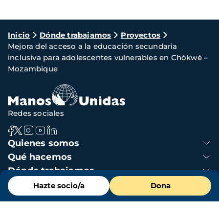
Ruta
Inicio
Dónde trabajamos
Proyectos
Mejora del acceso a la educación secundaria
de
inclusiva para adolescentes vulnerables en Chókwé –
navegación
Mozambique
Redes sociales
Navegación
Quienes somos
principal
Qué hacemos
Dónde trabajamos
Menú
Colabora
Hazte socio/a
Dona
de
Actualidad
destacados
cabecera