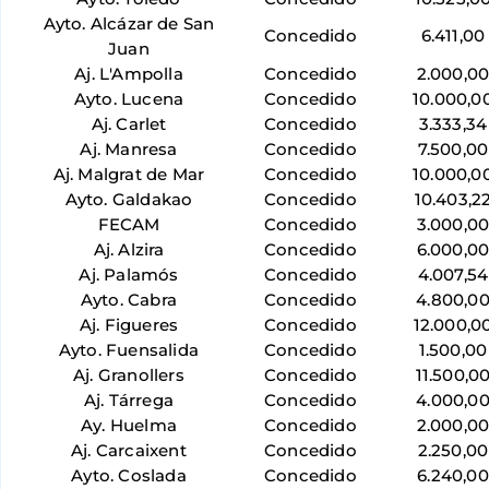
Ayto. Alcázar de San
Concedido
6.411,00
Juan
Aj. L'Ampolla
Concedido
2.000,0
Ayto. Lucena
Concedido
10.000,0
Aj. Carlet
Concedido
3.333,34
Aj. Manresa
Concedido
7.500,00
Aj. Malgrat de Mar
Concedido
10.000,0
Ayto. Galdakao
Concedido
10.403,2
FECAM
Concedido
3.000,0
Aj. Alzira
Concedido
6.000,0
Aj. Palamós
Concedido
4.007,54
Ayto. Cabra
Concedido
4.800,0
Aj. Figueres
Concedido
12.000,0
Ayto. Fuensalida
Concedido
1.500,00
Aj. Granollers
Concedido
11.500,0
Aj. Tárrega
Concedido
4.000,0
Ay. Huelma
Concedido
2.000,0
Aj. Carcaixent
Concedido
2.250,00
Ayto. Coslada
Concedido
6.240,00