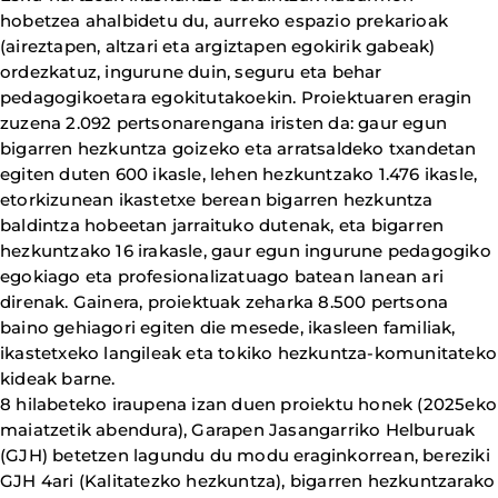
hobetzea ahalbidetu du, aurreko espazio prekarioak
(aireztapen, altzari eta argiztapen egokirik gabeak)
ordezkatuz, ingurune duin, seguru eta behar
pedagogikoetara egokitutakoekin. Proiektuaren eragin
zuzena 2.092 pertsonarengana iristen da: gaur egun
bigarren hezkuntza goizeko eta arratsaldeko txandetan
egiten duten 600 ikasle, lehen hezkuntzako 1.476 ikasle,
etorkizunean ikastetxe berean bigarren hezkuntza
baldintza hobeetan jarraituko dutenak, eta bigarren
hezkuntzako 16 irakasle, gaur egun ingurune pedagogiko
egokiago eta profesionalizatuago batean lanean ari
direnak. Gainera, proiektuak zeharka 8.500 pertsona
baino gehiagori egiten die mesede, ikasleen familiak,
ikastetxeko langileak eta tokiko hezkuntza-komunitateko
kideak barne.
8 hilabeteko iraupena izan duen proiektu honek (2025eko
maiatzetik abendura), Garapen Jasangarriko Helburuak
(GJH) betetzen lagundu du modu eraginkorrean, bereziki
GJH 4ari (Kalitatezko hezkuntza), bigarren hezkuntzarako