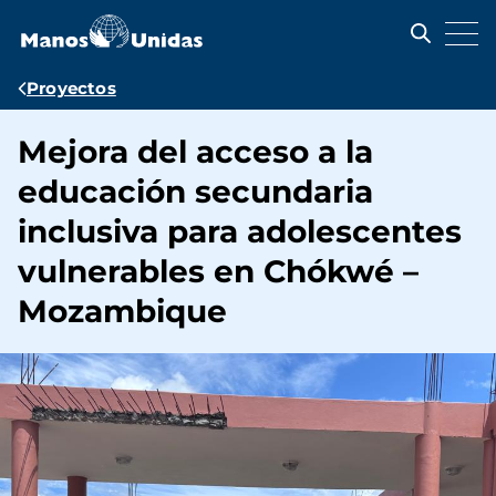
Pasar
al
contenido
principal
Ruta
Proyectos
de
Mejora del acceso a la
navegación
educación secundaria
inclusiva para adolescentes
vulnerables en Chókwé –
Mozambique