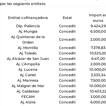
per les següents entitats:
Import e
Entitat cofinançadora
Estat
euros
Dip. Palència
Concedit
9.424,29
Aj. Mungía
Concedit
6.500,00
Aj. Quintanar de la
Concedit
2.000,0
Orden
Aj. Montilla
Concedit
7.378,83
Aj. Toledo
Concedit
10.525,0
Aj. Alcázar de San Juan
Concedit
6.411,00
Aj. L’Ampolla
Concedit
2.000,0
Aj. Lucena
Concedit
10.000,0
Aj. Carlet
Concedit
3.333,34
Aj. Manresa
Concedit
7.500,00
Aj. Malgrat de Mar
Concedit
10.000,0
Aj. Galdakao
Concedit
10.403,2
FECAM
Concedit
3.000,0
Aj. Alzira
Concedit
6.000,0