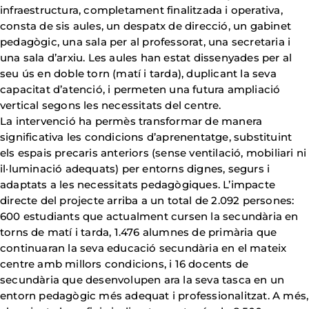
infraestructura, completament finalitzada i operativa,
consta de sis aules, un despatx de direcció, un gabinet
pedagògic, una sala per al professorat, una secretaria i
una sala d’arxiu. Les aules han estat dissenyades per al
seu ús en doble torn (matí i tarda), duplicant la seva
capacitat d’atenció, i permeten una futura ampliació
vertical segons les necessitats del centre.
La intervenció ha permès transformar de manera
significativa les condicions d’aprenentatge, substituint
els espais precaris anteriors (sense ventilació, mobiliari ni
il·luminació adequats) per entorns dignes, segurs i
adaptats a les necessitats pedagògiques. L’impacte
directe del projecte arriba a un total de 2.092 persones:
600 estudiants que actualment cursen la secundària en
torns de matí i tarda, 1.476 alumnes de primària que
continuaran la seva educació secundària en el mateix
centre amb millors condicions, i 16 docents de
secundària que desenvolupen ara la seva tasca en un
entorn pedagògic més adequat i professionalitzat. A més,