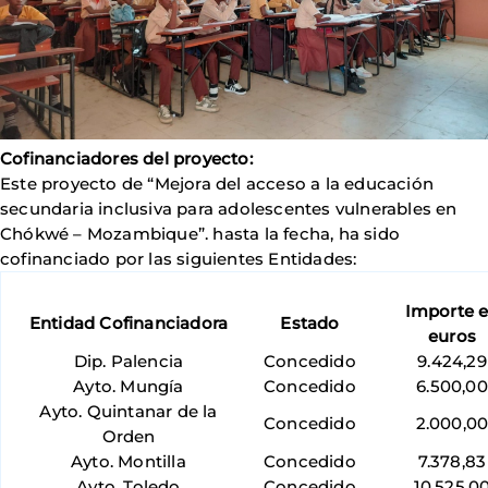
Cofinanciadores del proyecto:
Este proyecto de “Mejora del acceso a la educación
secundaria inclusiva para adolescentes vulnerables en
Chókwé – Mozambique”. hasta la fecha, ha sido
cofinanciado por las siguientes Entidades:
Importe 
Entidad Cofinanciadora
Estado
euros
Dip. Palencia
Concedido
9.424,29
Ayto. Mungía
Concedido
6.500,00
Ayto. Quintanar de la
Concedido
2.000,0
Orden
Ayto. Montilla
Concedido
7.378,83
Ayto. Toledo
Concedido
10.525,0