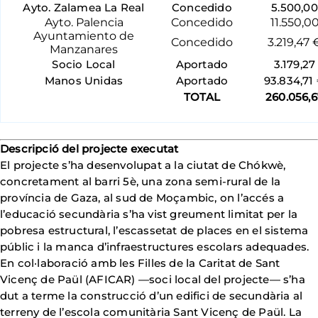
Ayto. Zalamea La Real
Concedido
5.500,00
Ayto. Palencia
Concedido
11.550,0
Ayuntamiento de
Concedido
3.219,47 
Manzanares
Socio Local
Aportado
3.179,27
Manos Unidas
Aportado
93.834,71
TOTAL
260.056,6
Descripció del projecte executat
El projecte s’ha desenvolupat a la ciutat de Chókwè,
concretament al barri 5è, una zona semi-rural de la
província de Gaza, al sud de Moçambic, on l’accés a
l’educació secundària s’ha vist greument limitat per la
pobresa estructural, l’escassetat de places en el sistema
públic i la manca d’infraestructures escolars adequades.
En col·laboració amb les Filles de la Caritat de Sant
Vicenç de Paül (AFICAR) —soci local del projecte— s’ha
dut a terme la construcció d’un edifici de secundària al
terreny de l’escola comunitària Sant Vicenç de Paül. La