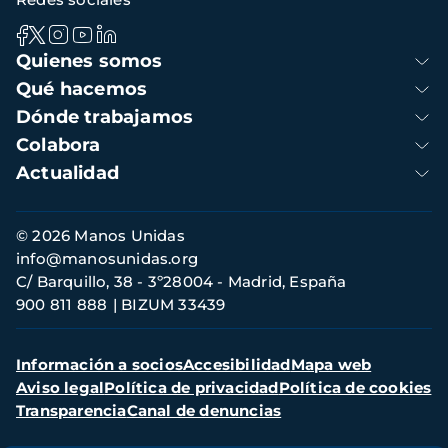
Navegación
Quienes somos
principal
Qué hacemos
Dónde trabajamos
Colabora
Actualidad
Información
© 2026 Manos Unidas
de
info@manosunidas.org
contacto
C/ Barquillo, 38 - 3º28004 - Madrid, España
900 811 888
BIZUM 33439
Menú
Información a socios
Accesibilidad
Mapa web
secundario
Aviso legal
Política de privacidad
Política de cookies
Transparencia
Canal de denuncias