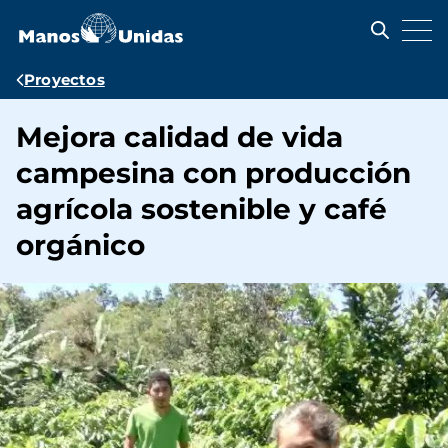
Pasar
al
contenido
principal
Ruta
Proyectos
de
Mejora calidad de vida
navegación
campesina con producción
agrícola sostenible y café
orgánico