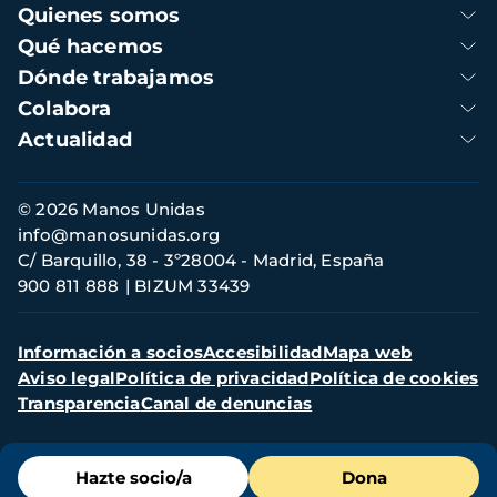
Navegación
Quienes somos
principal
Qué hacemos
Dónde trabajamos
Colabora
Actualidad
Información
© 2026 Manos Unidas
de
info@manosunidas.org
contacto
C/ Barquillo, 38 - 3º28004 - Madrid, España
900 811 888
BIZUM 33439
Menú
Información a socios
Accesibilidad
Mapa web
secundario
Aviso legal
Política de privacidad
Política de cookies
Transparencia
Canal de denuncias
Menú
Hazte socio/a
Dona
de