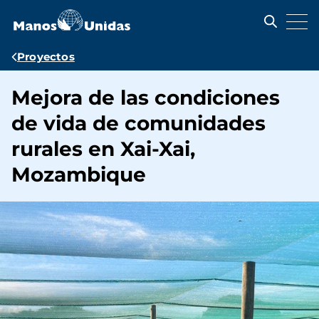
Pasar
al
contenido
principal
Ruta
Proyectos
de
Mejora de las condiciones
navegación
de vida de comunidades
rurales en Xai-Xai,
Mozambique