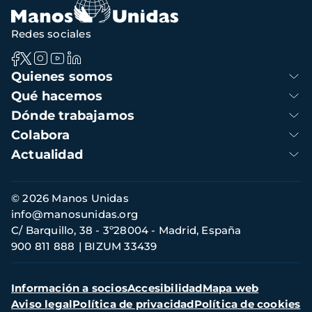
Redes sociales
Navegación
Quienes somos
principal
Qué hacemos
Dónde trabajamos
Colabora
Actualidad
Información
© 2026 Manos Unidas
de
info@manosunidas.org
contacto
C/ Barquillo, 38 - 3º28004 - Madrid, España
900 811 888
BIZUM 33439
Menú
Información a socios
Accesibilidad
Mapa web
secundario
Aviso legal
Política de privacidad
Política de cookies