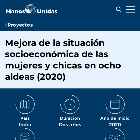
Pasar
al
contenido
principal
Ruta
Proyectos
de
Mejora de la situación
navegación
socioeconómica de las
mujeres y chicas en ocho
aldeas (2020)
País
Duración
Año de inicio
India
Dos años
2020