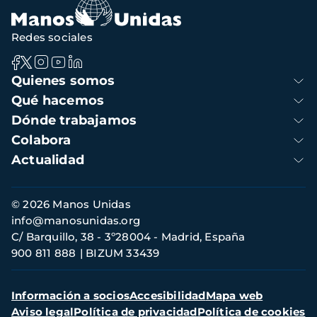
Redes sociales
Navegación
Quienes somos
principal
Qué hacemos
Dónde trabajamos
Colabora
Actualidad
Información
© 2026 Manos Unidas
de
info@manosunidas.org
contacto
C/ Barquillo, 38 - 3º28004 - Madrid, España
900 811 888
BIZUM 33439
Menú
Información a socios
Accesibilidad
Mapa web
secundario
Aviso legal
Política de privacidad
Política de cookies