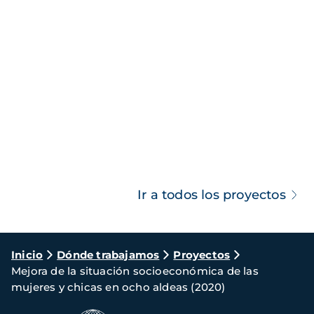
Ir a todos los proyectos
Ruta
Inicio
Dónde trabajamos
Proyectos
Mejora de la situación socioeconómica de las
de
mujeres y chicas en ocho aldeas (2020)
navegación