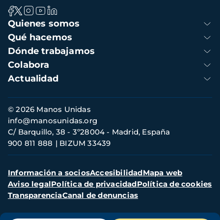
Navegación
Quienes somos
principal
Qué hacemos
Dónde trabajamos
Colabora
Actualidad
Información
© 2026 Manos Unidas
de
info@manosunidas.org
contacto
C/ Barquillo, 38 - 3º28004 - Madrid, España
900 811 888
BIZUM 33439
Menú
Información a socios
Accesibilidad
Mapa web
secundario
Aviso legal
Política de privacidad
Política de cookies
Transparencia
Canal de denuncias