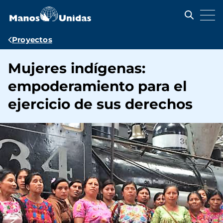
Pasar
al
contenido
principal
Ruta
Proyectos
de
Mujeres indígenas:
navegación
empoderamiento para el
ejercicio de sus derechos