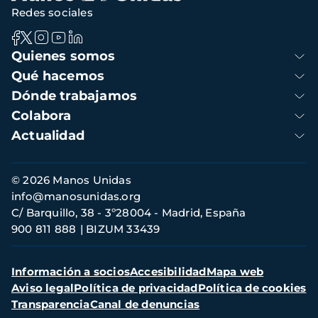
Redes sociales
Navegación
Quienes somos
principal
Qué hacemos
Dónde trabajamos
Colabora
Actualidad
Información
© 2026 Manos Unidas
de
info@manosunidas.org
contacto
C/ Barquillo, 38 - 3º28004 - Madrid, España
900 811 888
BIZUM 33439
Menú
Información a socios
Accesibilidad
Mapa web
secundario
Aviso legal
Política de privacidad
Política de cookies
Transparencia
Canal de denuncias