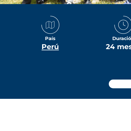
País
Duraci
Perú
24 me