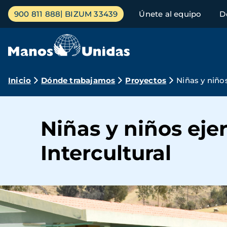
Pasar
Menú
900 811 888
BIZUM 33439
Únete al equipo
D
al
principal
contenido
principal
Ruta
Inicio
Dónde trabajamos
Proyectos
Niñas y niño
de
navegación
Niñas y niños ej
Intercultural