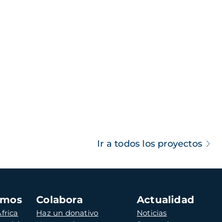
Ir a todos los proyectos
amos
Colabora
Actualidad
frica
Haz un donativo
Noticias