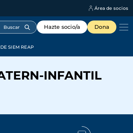
Área de socios
M
d
c
Menú
Hazte socio/a
Dona
d
de
us
destacados
cabecera
DE SIEM REAP
TERN-INFANTIL