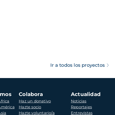
Ir a todos los proyectos
amos
Colabora
Actualidad
frica
Haz un donativo
Noticias
 América
Hazte socio
Reportajes
Asia
Hazte voluntario/a
Entrevistas