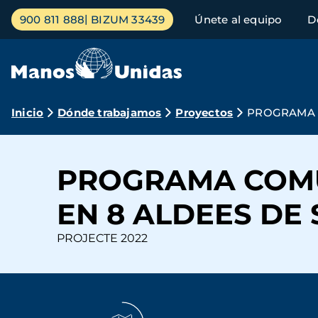
Pasar
Menú
900 811 888
BIZUM 33439
Únete al equipo
D
al
principal
contenido
principal
Ruta
Inicio
Dónde trabajamos
Proyectos
PROGRAMA C
de
navegación
PROGRAMA COMU
EN 8 ALDEES DE 
PROJECTE 2022