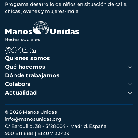
Programa desarrollo de niños en situación de calle,
de
chicas jóvenes y mujeres-India
navegación
Redes sociales
Navegación
Quienes somos
principal
Qué hacemos
Dónde trabajamos
Colabora
Actualidad
Información
© 2026 Manos Unidas
de
info@manosunidas.org
contacto
C/ Barquillo, 38 - 3º28004 - Madrid, España
900 811 888
BIZUM 33439