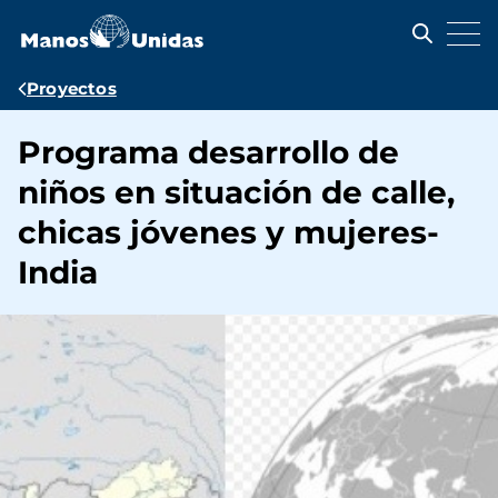
Pasar
al
contenido
principal
Ruta
Proyectos
de
Programa desarrollo de
navegación
niños en situación de calle,
chicas jóvenes y mujeres-
India