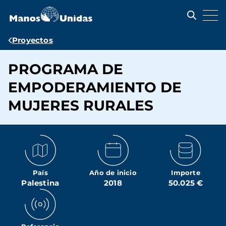
Pasar
al
contenido
principal
Ruta
Proyectos
de
PROGRAMA DE
navegación
EMPODERAMIENTO DE
MUJERES RURALES
País
Año de inicio
Importe
Palestina
2018
50.025 €