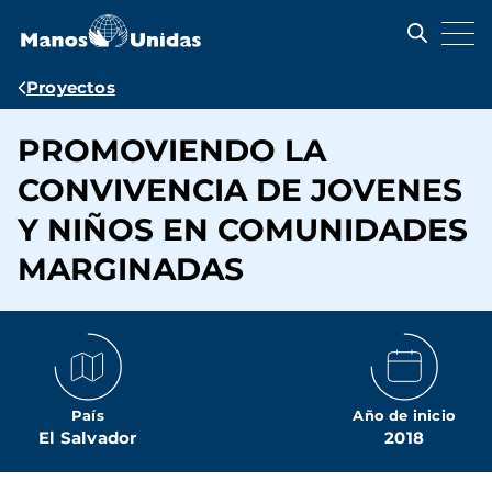
Pasar
al
contenido
principal
Ruta
Proyectos
de
PROMOVIENDO LA
navegación
CONVIVENCIA DE JOVENES
Y NIÑOS EN COMUNIDADES
MARGINADAS
País
Año de inicio
El Salvador
2018