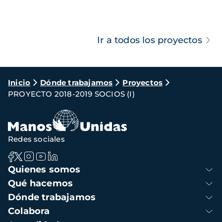
Ir a todos los proyectos
Ruta
Inicio
Dónde trabajamos
Proyectos
PROYECTO 2018-2019 SOCIOS (I)
de
navegación
Redes sociales
Navegación
Quienes somos
principal
Qué hacemos
Dónde trabajamos
Colabora