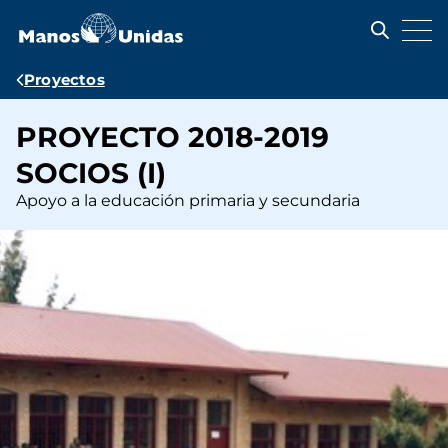
Pasar
al
contenido
principal
Ruta
Proyectos
de
PROYECTO 2018-2019
navegación
SOCIOS (I)
Apoyo a la educación primaria y secundaria