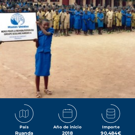
País
Año de inicio
Importe
Ruanda
2018
90.484€