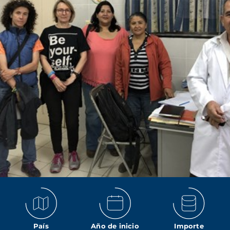
País
Año de inicio
Importe