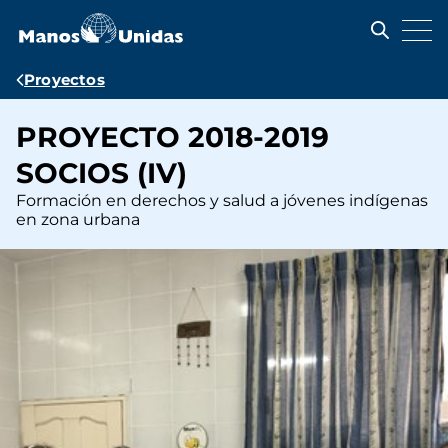
Pasar
al
contenido
principal
Ruta
Proyectos
de
PROYECTO 2018-2019
navegación
SOCIOS (IV)
Formación en derechos y salud a jóvenes indígenas
en zona urbana