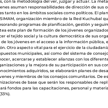
, con la metodología del ver, juzgar y actuar. La meta
 jóvenes asuman responsabilidades de dirección de sus
 tanto en los ámbitos sociales como políticos. El plan
ASIMAM, organización miembro de la Red Kuchubal qu
sesorando programas de planificación, gestión y segui
tea este plan de formación de los jóvenes organizad
er el tejido social y la cultura democrática de sus org
de los jóvenes en el acceso a la información pública, e
. Otro aspecto vital para el ejercicio de la ciudadaní
puestos municipales, así como del sistema de consejos
nocer, acercarse y establecer alianzas con los diferen
rganizaciones y la mejora de su participación en sus c
 conocimientos adquiridos, se elaborarán planes de des
 jóvenes y miembros de los consejos comunitarios. De e
anizaciones de base que serán los responsables de repl
rá fondos para las capacitaciones, personal y material
(33%).