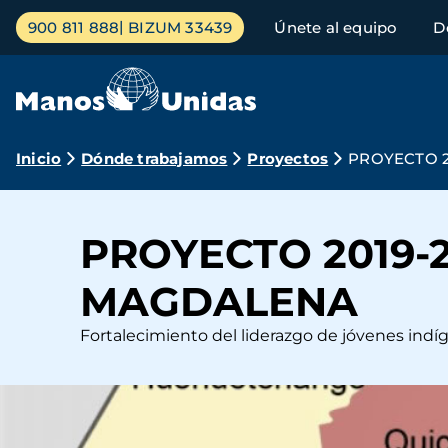
Pasar
Menú
900 811 888
BIZUM 33439
Únete al equipo
D
al
principal
contenido
principal
Ruta
Inicio
Dónde trabajamos
Proyectos
PROYECTO 2
de
navegación
PROYECTO 2019-
MAGDALENA
Fortalecimiento del liderazgo de jóvenes indí