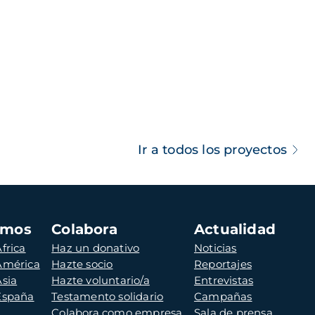
Ir a todos los proyectos
amos
Colabora
Actualidad
frica
Haz un donativo
Noticias
 América
Hazte socio
Reportajes
Asia
Hazte voluntario/a
Entrevistas
 España
Testamento solidario
Campañas
Colabora como empresa
Sala de prensa