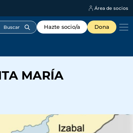
Área de socios
M
d
c
Menú
Hazte socio/a
Dona
d
de
us
destacados
cabecera
NTA MARÍA