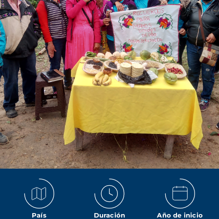
País
Duración
Año de inicio