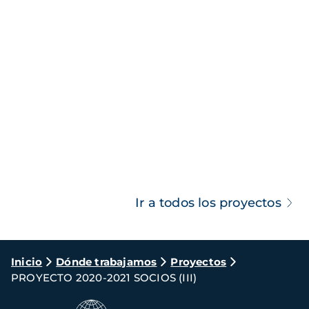
Ir a todos los proyectos
Ruta
Inicio
Dónde trabajamos
Proyectos
PROYECTO 2020-2021 SOCIOS (III)
de
navegación