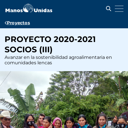
Pasar
al
contenido
principal
Ruta
Proyectos
de
PROYECTO 2020-2021
navegación
SOCIOS (III)
Avanzar en la sostenibilidad agroalimentaria en
comunidades lencas