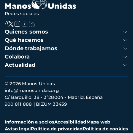
Redes sociales
Navegación
Quienes somos
principal
Qué hacemos
Dónde trabajamos
Colabora
Actualidad
Información
© 2026 Manos Unidas
de
info@manosunidas.org
contacto
C/ Barquillo, 38 - 3º28004 - Madrid, España
900 811 888
BIZUM 33439
Menú
Información a socios
Accesibilidad
Mapa web
secundario
Aviso legal
Política de privacidad
Política de cookies