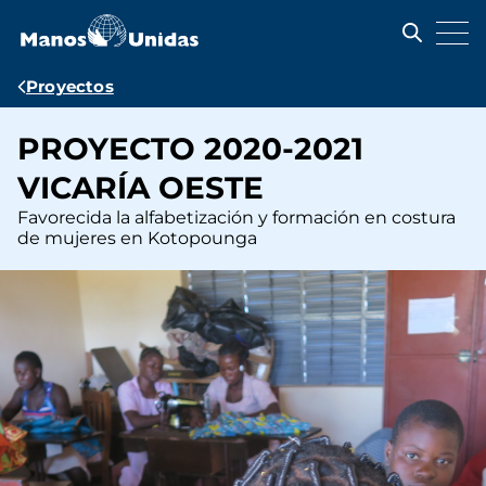
Pasar
al
contenido
principal
Ruta
Proyectos
de
PROYECTO 2020-2021
navegación
VICARÍA OESTE
Favorecida la alfabetización y formación en costura
de mujeres en Kotopounga