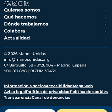
Navegación
Quienes somos
principal
Qué hacemos
Dónde trabajamos
Colabora
Actualidad
Información
© 2026 Manos Unidas
de
info@manosunidas.org
contacto
C/ Barquillo, 38 - 3º28004 - Madrid, España
900 811 888
BIZUM 33439
Menú
Información a socios
Accesibilidad
Mapa web
secundario
Aviso legal
Política de privacidad
Política de cookies
Transparencia
Canal de denuncias
Menú