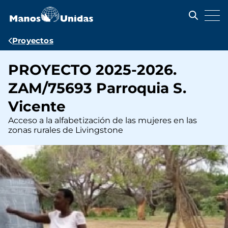
Pasar
al
contenido
principal
Ruta
Proyectos
de
PROYECTO 2025-2026.
navegación
ZAM/75693 Parroquia S.
Vicente
Acceso a la alfabetización de las mujeres en las
zonas rurales de Livingstone