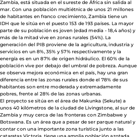
Zambia, está situada en el sureste de África sin salida al
mar. Con una población multiétnica de unos 21 millones
de habitantes en franco crecimiento, Zambia tiene un
IDH que le sitúa en el puesto 153 de 193 países. La mayor
parte de su población es joven (edad media - 18,4 años) y
más de la mitad vive en zonas rurales (54%). La
generación del PIB proviene de la agricultura, industria y
servicios en un 8%, 35% y 57% respectivamente y la
energía es en un 87% de origen hidráulico. El 60% de la
población vive por debajo del umbral de pobreza. Aunque
se observa mejora económica en el país, hay una gran
diferencia entre las zonas rurales donde el 78% de sus
habitantes son entre moderada y extremadamente
pobres, frente al 28% de las zonas urbanas.
El proyecto se sitúa en el área de Makunka (Sekute) a
unos 40 kilómetros de la ciudad de Livingstone, al sur de
Zambia y muy cerca de las fronteras con Zimbabwe y
Botswana. Es un área que a pesar de ser parque natural y
contar con una importante zona turística junto a las
cataratas Victoria, tiene una amplia población azotada