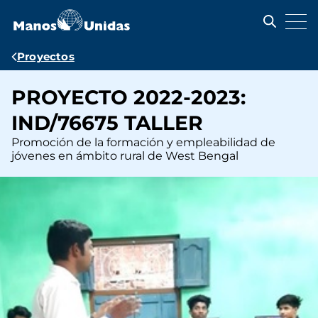
Pasar
al
contenido
principal
Ruta
Proyectos
de
PROYECTO 2022-2023:
navegación
IND/76675 TALLER
Promoción de la formación y empleabilidad de
jóvenes en ámbito rural de West Bengal