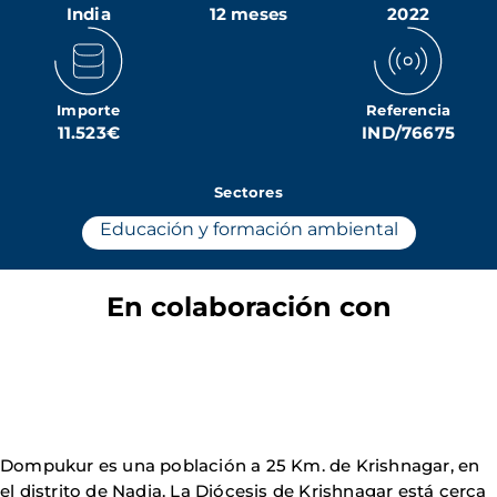
India
12 meses
2022
Importe
Referencia
11.523€
IND/76675
Sectores
Educación y formación ambiental
En colaboración con
Dompukur es una población a 25 Km. de Krishnagar, en
el distrito de Nadia. La Diócesis de Krishnagar está cerca