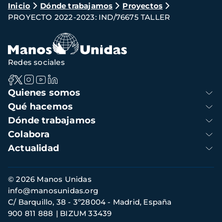
Ruta
Inicio
Dónde trabajamos
Proyectos
PROYECTO 2022-2023: IND/76675 TALLER
de
navegación
Redes sociales
Navegación
Quienes somos
principal
Qué hacemos
Dónde trabajamos
Colabora
Actualidad
Información
© 2026 Manos Unidas
de
info@manosunidas.org
contacto
C/ Barquillo, 38 - 3º28004 - Madrid, España
900 811 888
BIZUM 33439