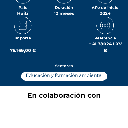
País
Duración
Año de inicio
Haití
12 meses
2024
Importe
Referencia
HAI 78024 LXV
75.169,00 €
B
Sectores
Educación y formación ambiental
En colaboración con