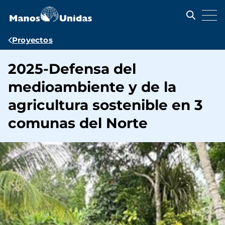
Pasar
al
contenido
principal
Ruta
Proyectos
de
2025-Defensa del
navegación
medioambiente y de la
agricultura sostenible en 3
comunas del Norte